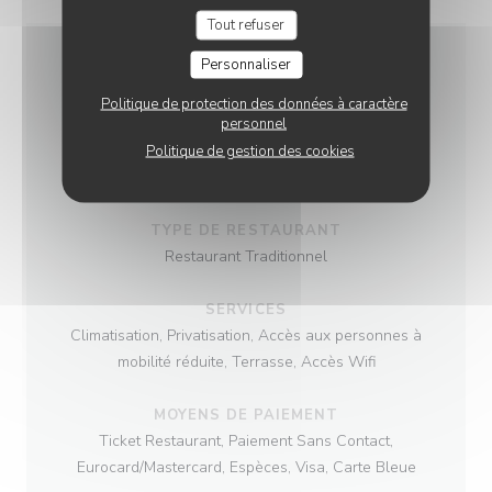
Tout refuser
Personnaliser
INFOS PRATIQUES
Politique de protection des données à caractère
personnel
Politique de gestion des cookies
CUISINE
Italienne, Cuisine Traditionnelle
TYPE DE RESTAURANT
Restaurant Traditionnel
SERVICES
Climatisation, Privatisation, Accès aux personnes à
mobilité réduite, Terrasse, Accès Wifi
MOYENS DE PAIEMENT
Ticket Restaurant, Paiement Sans Contact,
Eurocard/Mastercard, Espèces, Visa, Carte Bleue