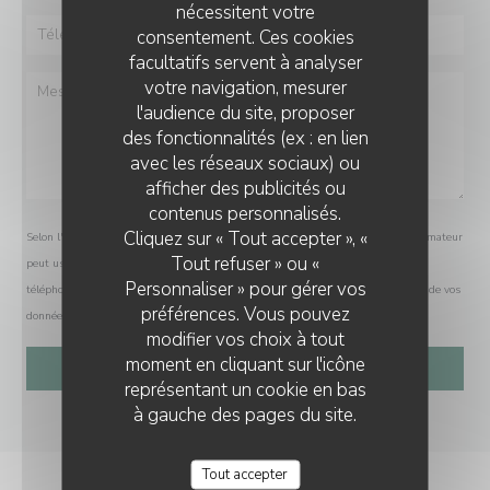
nécessitent votre
consentement. Ces cookies
facultatifs servent à analyser
votre navigation, mesurer
l'audience du site, proposer
des fonctionnalités (ex : en lien
avec les réseaux sociaux) ou
afficher des publicités ou
contenus personnalisés.
Cliquez sur « Tout accepter », «
Selon l'article L.223-2 du code de la consommation, il est rappelé que le consommateur
Tout refuser » ou «
peut user de son droit à s'inscrire sur la liste d'opposition au démarchage
Personnaliser » pour gérer vos
téléphonique Bloctel :
bloctel.gouv.fr
. Pour plus d'informations sur le traitement de vos
préférences. Vous pouvez
données, consultez notre
politique de confidentialité
.
modifier vos choix à tout
moment en cliquant sur l'icône
représentant un cookie en bas
à gauche des pages du site.
Tout accepter