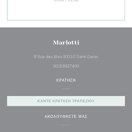
Marlotti
((ανοίγει σε νέο π
8 Rue des Blés 93210 Saint-Denis
00158927400
ΚΡΆΤΗΣΗ
ΚΆΝΤΕ ΚΡΆΤΗΣΗ ΤΡΑΠΕΖΙΟΎ
ΑΚΟΛΟΥΘΉΣΤΕ ΜΑΣ