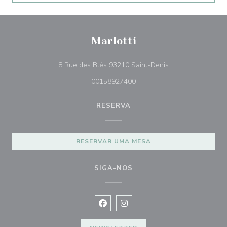
Marlotti
((abre numa nova 
8 Rue des Blés 93210 Saint-Denis
00158927400
RESERVA
RESERVAR UMA MESA
SIGA-NOS
Facebook ((abre numa nova janela))
Instagram ((abre numa nova ja