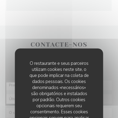
CONTACTE-NOS
Deseja contactar-nos ?
O restaurante e seus parceiros
Preencha o formulário abaixo!
utilizam cookies neste site, o
que pode implicar na coleta de
dados pessoais. Os cookies
denominados «necessários»
são obrigatórios e instalados
por padrão. Outros cookies
opcionais requerem seu
consentimento. Esses cookies
opcionais servem para analisar