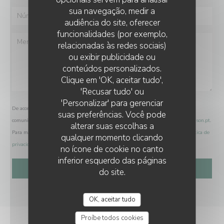
sua navegação, medir a
audiência do site, oferecer
funcionalidades (por exemplo,
relacionadas às redes sociais)
ou exibir publicidade ou
conteúdos personalizados.
Clique em 'OK, aceitar tudo',
'Recusar tudo' ou
'Personalizar' para gerenciar
De acordo com a legislação de proteção de dados, tem o direito de se opor a
suas preferências. Você pode
comunicações de marketing. Pode registar-se na Lista Robinson através de
robinson.pt
.
alterar suas escolhas a
Para mais informações sobre o tratamento dos seus dados, consulte a nossa
política de
qualquer momento clicando
privacidade
.
no ícone de cookie no canto
inferior esquerdo das páginas
do site.
OK, aceitar tudo
Proíbe todos cookies