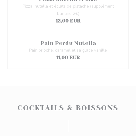
Pizza, nutella et éclats de pistache (supplément
banane 2€)
12,00 EUR
Pain Perdu Nutella
Pain brioché, caramel et sa glace vanille
11,00 EUR
COCKTAILS & BOISSONS