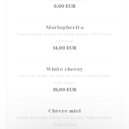
9,00 EUR
Marlogherita
Sauce tomate, mozza fiordilatte, basilic, huile d’olive,
parmesan
14,00 EUR
White cheezy
Crème de ricotta, gorgonzola, chevre, mozza, basilc,
huile d’olive
18,00 EUR
Chèvre miel
crème de ricotta, chèvre, basilic, miel, fique, romarin,
huile d'olive