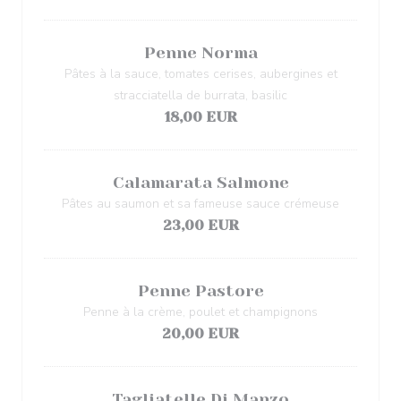
Penne Norma
Pâtes à la sauce, tomates cerises, aubergines et
stracciatella de burrata, basilic
18,00 EUR
Calamarata Salmone
Pâtes au saumon et sa fameuse sauce crémeuse
23,00 EUR
Penne Pastore
Penne à la crème, poulet et champignons
20,00 EUR
Tagliatelle Di Manzo