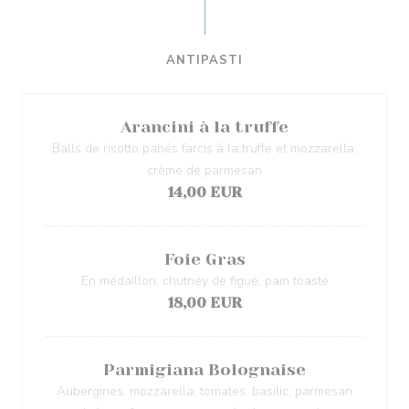
ANTIPASTI
Arancini à la truffe
Balls de risotto panés farcis à la truffe et mozzarella,
crème de parmesan
14,00 EUR
Foie Gras
En médaillon, chutney de figue, pain toasté
18,00 EUR
Parmigiana Bolognaise
Aubergines, mozzarella, tomates, basilic, parmesan