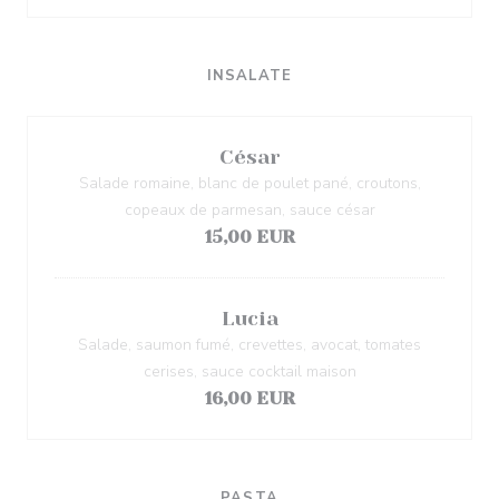
INSALATE
César
Salade romaine, blanc de poulet pané, croutons,
copeaux de parmesan, sauce césar
15,00 EUR
Lucia
Salade, saumon fumé, crevettes, avocat, tomates
cerises, sauce cocktail maison
16,00 EUR
PASTA