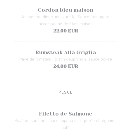
Cordon bleu maison
Jambon de dinde, mozzarella. Sauce fromagère
accompagné de frites maison
22,00 EUR
Rumsteak Alla Griglia
Pavé de rumsteak, gratin dauphinois, sauce poivre
24,00 EUR
PESCE
Filetto de Salmone
Pavé de saumon, sauce soja au miel, purée et légumes
sautés