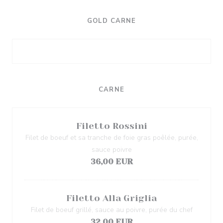
GOLD CARNE
CARNE
Filetto Rossini
Filet de boeuf et sa tranche de foie gras poêlée, purée,
sauce poivre
36,00 EUR
Filetto Alla Griglia
Filet de boeuf grillé, sauce au poivre, purée du chef
32,00 EUR