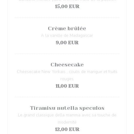
15,00 EUR
Crème brûlée
A la vanille de Madagascar
9,00 EUR
Cheesecake
Cheesecake New Yorkais , coulis de mangue et fruits
rouges
11,00 EUR
Tiramisu nutella speculos
Le grand classique della mamma avec sa touche de
modernité
12,00 EUR