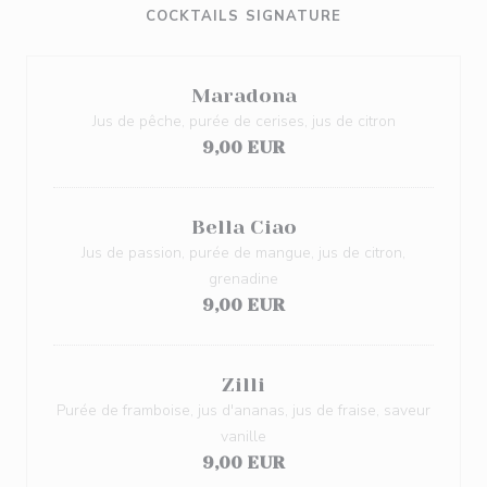
COCKTAILS SIGNATURE
Maradona
Jus de pêche, purée de cerises, jus de citron
9,00 EUR
Bella Ciao
Jus de passion, purée de mangue, jus de citron,
grenadine
9,00 EUR
Zilli
Purée de framboise, jus d'ananas, jus de fraise, saveur
vanille
9,00 EUR