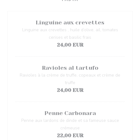
Linguine aux crevettes
Linguine aux crevettes , huile d’olive, ail, tomates
cerises et basilic frais
24,00 EUR
Ravioles al tartufo
Ravioles à la crème de truffe, copeaux et crème de
truffe
24,00 EUR
Penne Carbonara
Penne aux lardons de dinde et sa fameuse sauce
crémeuse
22,00 EUR