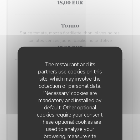
18,00 EUR
Tonno
Sauce tomate, mozza fiordilatte, thon, olives noires,
tomates cerises jaune, basilic, huile d’olive
17,00 EUR
The restaurant and its
partners use cookies on this
Queen
site, which may involve the
Sauce tomate, mozza fiordilatte, champignon, jambon
collection of personal data.
cuit, basilic, huile d’olive
'Necessary' cookies are
18,00 EUR
mandatory and installed by
default. Other optional
cookies require your consent.
Violeta
These optional cookies are
Stracciatella di buratta, chorizo, stracciatella, basilic,
used to analyze your
huile d’olive
browsing, measure site
19,00 EUR