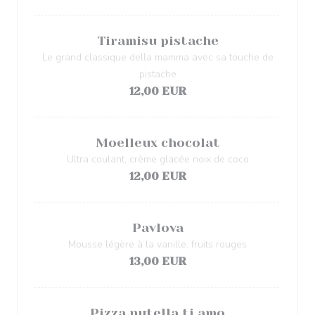
Tiramisu pistache
Le grand classique della mamma avec sa touche de
pistache
12,00 EUR
Moelleux chocolat
Ultra coulant, crème glacée noix de coco
12,00 EUR
Pavlova
Mousse légère à la vanille, fruits rouges
13,00 EUR
Pizza nutella ti amo