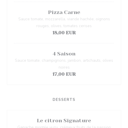
Pizza Carne
Sauce tomate, mozzarella, viande hachée, oignons
rouges, olives, tomates cerises
18,00 EUR
4 Saison
Sauce tomate, champignons, jambon, artichauts, olives
noires
17,00 EUR
DESSERTS
Le citron Signature
Ganache montée yuzu, crémeux fruits de la passion