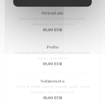
Orientale
Sauce tomate, merguez, mozzarella, poivrons,
champignons et huile d’olive
19,00 EUR
Pollo
Créme de ricotta, blanc de poulet, pomme de terre,
oignon, huile d’olive
19,00 EUR
Salmonata
Crème de ricotta, saumon, roquette, basilic, mozza
fiordilatte, citron, huile d’olive
18,00 EUR