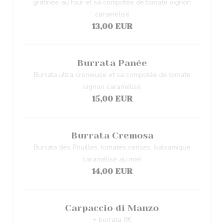
gratinée au four et sa compotée de tomate oignon
caramélisé
13,00 EUR
Burrata Panée
Burrata ultra crémeuse et sa compotée de tomate
oignon caramélisé
15,00 EUR
Burrata Cremosa
Burrata des Pouilles, tomates cerises, balsamique
caramélisé au miel
14,00 EUR
Carpaccio di Manzo
+ burrata 8€