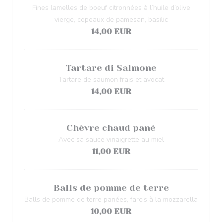
Fines lamelles de boeuf citronnées à l’huile d’olive
vierge, copeaux de pamesan, basilic
14,00 EUR
Tartare di Salmone
Tartare de saumon frais et avocat
14,00 EUR
Chèvre chaud pané
Avec sa sauce vinaigrette au miel
11,00 EUR
Balls de pomme de terre
Balls de pomme de terre panées, farcis à la mozzarella
10,00 EUR