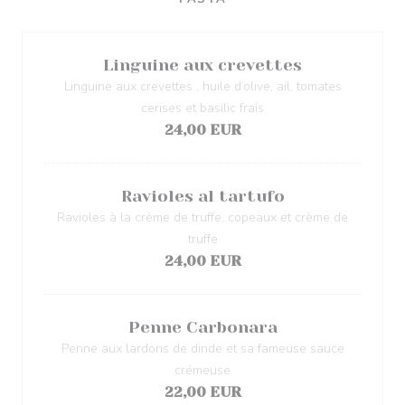
Linguine aux crevettes
Linguine aux crevettes , huile d’olive, ail, tomates
cerises et basilic frais
24,00 EUR
Ravioles al tartufo
Ravioles à la crème de truffe, copeaux et crème de
truffe
24,00 EUR
Penne Carbonara
Penne aux lardons de dinde et sa fameuse sauce
crémeuse
22,00 EUR