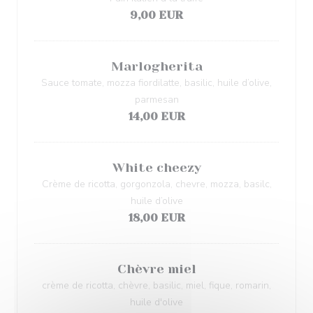
9,00 EUR
Marlogherita
Sauce tomate, mozza fiordilatte, basilic, huile d’olive,
parmesan
14,00 EUR
White cheezy
Crème de ricotta, gorgonzola, chevre, mozza, basilc,
huile d’olive
18,00 EUR
Chèvre miel
crème de ricotta, chèvre, basilic, miel, fique, romarin,
huile d'olive