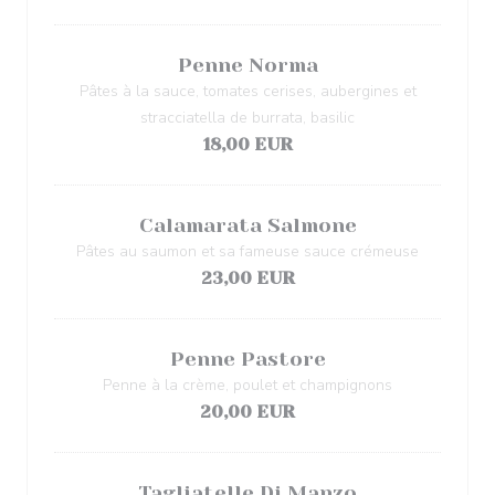
Penne Norma
Pâtes à la sauce, tomates cerises, aubergines et
stracciatella de burrata, basilic
18,00 EUR
Calamarata Salmone
Pâtes au saumon et sa fameuse sauce crémeuse
23,00 EUR
Penne Pastore
Penne à la crème, poulet et champignons
20,00 EUR
Tagliatelle Di Manzo