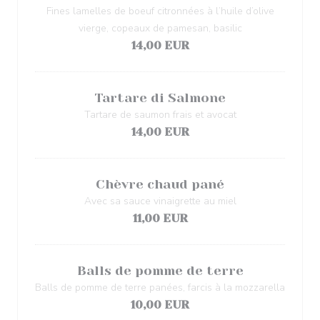
Fines lamelles de boeuf citronnées à l’huile d’olive
vierge, copeaux de pamesan, basilic
14,00 EUR
Tartare di Salmone
Tartare de saumon frais et avocat
14,00 EUR
Chèvre chaud pané
Avec sa sauce vinaigrette au miel
11,00 EUR
Balls de pomme de terre
Balls de pomme de terre panées, farcis à la mozzarella
10,00 EUR