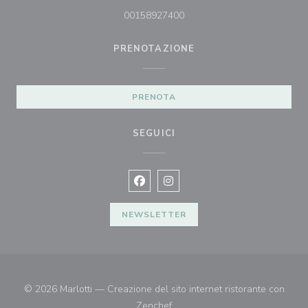
00158927400
PRENOTAZIONE
PRENOTA
SEGUICI
Facebook ((apre una nuova finestra)
Instagram ((apre una nuova fi
NEWSLETTER
© 2026 Marlotti — Creazione del sito internet ristorante con
((apre una nuova finestra))
Zenchef