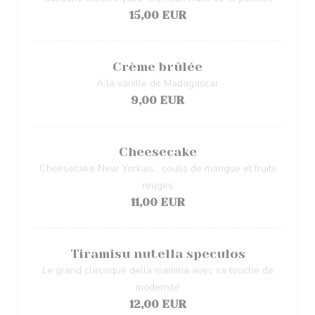
15,00 EUR
Crème brûlée
A la vanille de Madagascar
9,00 EUR
Cheesecake
Cheesecake New Yorkais , coulis de mangue et fruits
rouges
11,00 EUR
Tiramisu nutella speculos
Le grand classique della mamma avec sa touche de
modernité
12,00 EUR