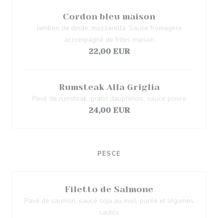
Cordon bleu maison
Jambon de dinde, mozzarella. Sauce fromagère
accompagné de frites maison
22,00 EUR
Rumsteak Alla Griglia
Pavé de rumsteak, gratin dauphinois, sauce poivre
24,00 EUR
PESCE
Filetto de Salmone
Pavé de saumon, sauce soja au miel, purée et légumes
sautés