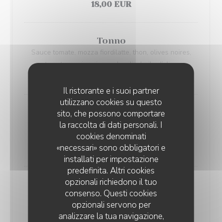
18,00 EUR
Tonno
Sauce tomate, mozza fiordilatte, thon, olives noires,
tomates cerises jaune, basilic, huile d’olive
17,00 EUR
Il ristorante e i suoi partner
utilizzano cookies su questo
Queen
sito, che possono comportare
la raccolta di dati personali. I
Sauce tomate, mozza fiordilatte, champignon, jambon
cookies denominati
cuit, basilic, huile d’olive
«necessari» sono obbligatori e
18,00 EUR
installati per impostazione
predefinita. Altri cookies
opzionali richiedono il tuo
Violeta
consenso. Questi cookies
Stracciatella di buratta, chorizo, stracciatella, basilic,
opzionali servono per
huile d’olive
analizzare la tua navigazione,
19,00 EUR