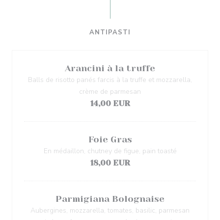
ANTIPASTI
Arancini à la truffe
Balls de risotto panés farcis à la truffe et mozzarella,
crème de parmesan
14,00 EUR
Foie Gras
En médaillon, chutney de figue, pain toasté
18,00 EUR
Parmigiana Bolognaise
Aubergines, mozzarella, tomates, basilic, parmesan