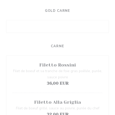
GOLD CARNE
CARNE
Filetto Rossini
Filet de boeuf et sa tranche de foie gras poêlée, purée,
sauce poivre
36,00 EUR
Filetto Alla Griglia
Filet de boeuf grillé, sauce au poivre, purée du chef
32,00 EUR