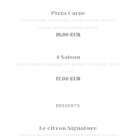
Pizza Carne
Sauce tomate, mozzarella, viande hachée, oignons
rouges, olives, tomates cerises
18,00 EUR
4 Saison
Sauce tomate, champignons, jambon, artichauts, olives
noires
17,00 EUR
DESSERTS
Le citron Signature
Ganache montée yuzu, crémeux fruits de la passion