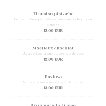
Tiramisu pistache
Le grand classique della mamma avec sa touche de
pistache
12,00 EUR
Moelleux chocolat
Ultra coulant, crème glacée noix de coco
12,00 EUR
Pavlova
Mousse légère à la vanille, fruits rouges
13,00 EUR
Pizza nutella ti amo