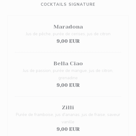
COCKTAILS SIGNATURE
Maradona
Jus de pêche, purée de cerises, jus de citron
9,00 EUR
Bella Ciao
Jus de passion, purée de mangue, jus de citron,
grenadine
9,00 EUR
Zilli
Purée de framboise, jus d'ananas, jus de fraise, saveur
vanille
9,00 EUR