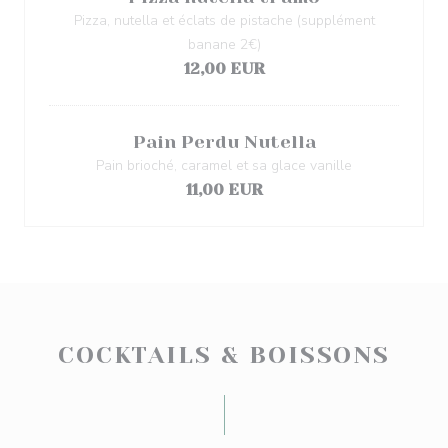
Pizza, nutella et éclats de pistache (supplément
banane 2€)
12,00 EUR
Pain Perdu Nutella
Pain brioché, caramel et sa glace vanille
11,00 EUR
COCKTAILS & BOISSONS