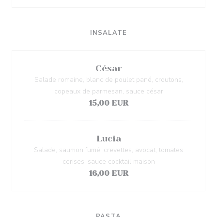
INSALATE
César
Salade romaine, blanc de poulet pané, croutons,
copeaux de parmesan, sauce césar
15,00 EUR
Lucia
Salade, saumon fumé, crevettes, avocat, tomates
cerises, sauce cocktail maison
16,00 EUR
PASTA