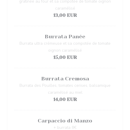
gratinée au four et sa compotée de tomate oignon
caramélisé
13,00 EUR
Burrata Panée
Burrata ultra crémeuse et sa compotée de tomate
oignon caramélisé
15,00 EUR
Burrata Cremosa
Burrata des Pouilles, tomates cerises, balsamique
caramélisé au miel
14,00 EUR
Carpaccio di Manzo
+ burrata 8€