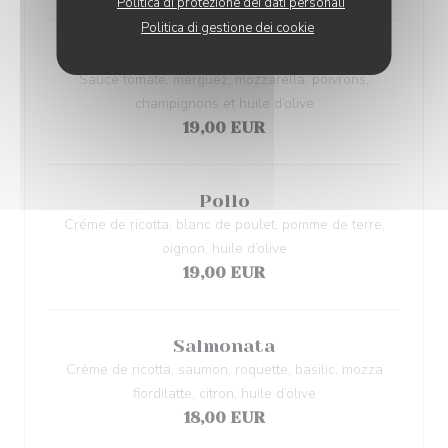
Politica di protezione dei dati personali
Politica di gestione dei cookie
Orientale
Sauce tomate, merguez, mozzarella, poivrons,
champignons et huile d’olive
19,00 EUR
Pollo
Créme de ricotta, blanc de poulet, pomme de terre,
oignon, huile d’olive
19,00 EUR
Salmonata
Crème de ricotta, saumon, roquette, basilic, mozza
fiordilatte, citron, huile d’olive
18,00 EUR