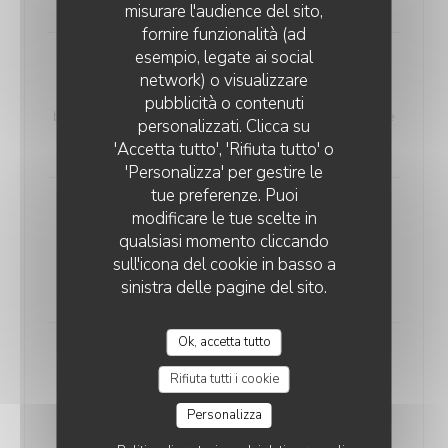
misurare l'audience del sito,
fornire funzionalità (ad
esempio, legate ai social
Marlotti
network) o visualizzare
Crème de ricotta, crème de truffe, champignons,
pubblicità o contenuti
burrata ultra crémeuse, truffe noir, basilic, huile d’olive
personalizzati. Clicca su
20,00 EUR
'Accetta tutto', 'Rifiuta tutto' o
'Personalizza' per gestire le
tue preferenze. Puoi
Tartufata
modificare le tue scelte in
Crème de truffe, artichauts, stracciatela crémeuse,
qualsiasi momento cliccando
truffe noir, basilic, huile d’olive
sull'icona del cookie in basso a
sinistra delle pagine del sito.
20,00 EUR
Ok, accetta tutto
Pizza Burattazza
Rifiuta tutti i cookie
Sauce tomate, tomates cerises, mozza, burrata ultra
crémeuse, basilic, roquette, huile d’olive
Personalizza
19,00 EUR