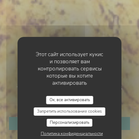
Этот сайт использует кукис
и позволяет вам
контролировать сервисы
которые вы хотите
активировать
ТРАДИЦИОННЫЙ РЕСТОРАН
•
SAINT-DENIS
Ок, все активировать
Marlotti
Запретить использование cookies
Персонализировать
ЗАБРОНИРОВАТЬ СТОЛИК
Политика конфиденциальности