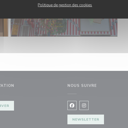
Politique de gestion des cookies
VATION
NOUS SUIVRE
 fenêtre))
RVER
Facebook ((ouvre une nouvel
Instagram ((ouvre une 
NEWSLETTER