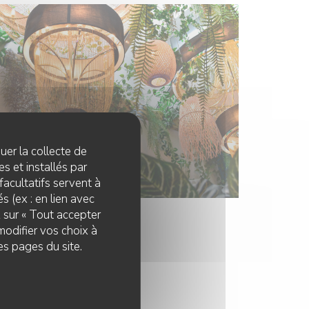
quer la collecte de
s et installés par
facultatifs servent à
s (ex : en lien avec
z sur « Tout accepter
modifier vos choix à
es pages du site.